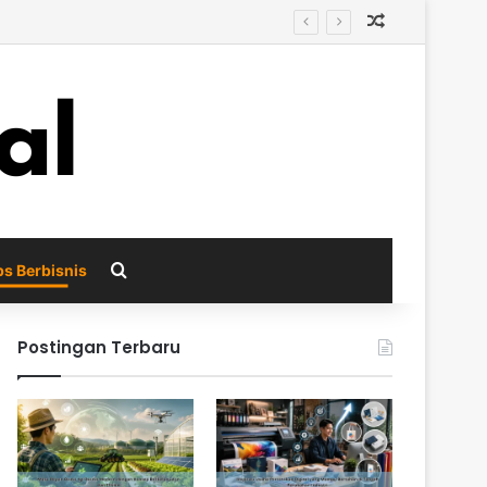
Random Arti
i
Search for
ps Berbisnis
Postingan Terbaru