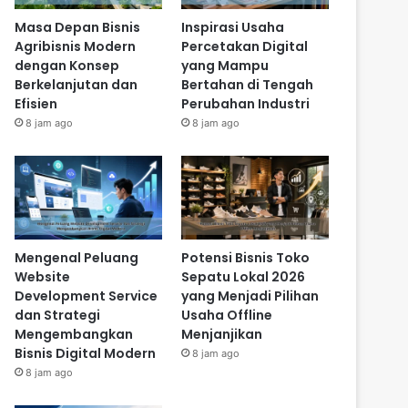
Masa Depan Bisnis
Inspirasi Usaha
Agribisnis Modern
Percetakan Digital
dengan Konsep
yang Mampu
Berkelanjutan dan
Bertahan di Tengah
Efisien
Perubahan Industri
8 jam ago
8 jam ago
Mengenal Peluang
Potensi Bisnis Toko
Website
Sepatu Lokal 2026
Development Service
yang Menjadi Pilihan
dan Strategi
Usaha Offline
Mengembangkan
Menjanjikan
Bisnis Digital Modern
8 jam ago
8 jam ago