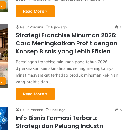
is
Read More »
Galur Pradana
18 jam ago
4
Strategi Franchise Minuman 2026:
Cara Meningkatkan Profit dengan
Konsep Bisnis yang Lebih Efisien
Persaingan franchise minuman pada tahun 2026
diperkirakan semakin dinamis seiring meningkatnya
minat masyarakat terhadap produk minuman kekinian
is
yang praktis dan…
Read More »
Galur Pradana
2 hari ago
6
Info Bisnis Farmasi Terbaru:
Strategi dan Peluang Industri