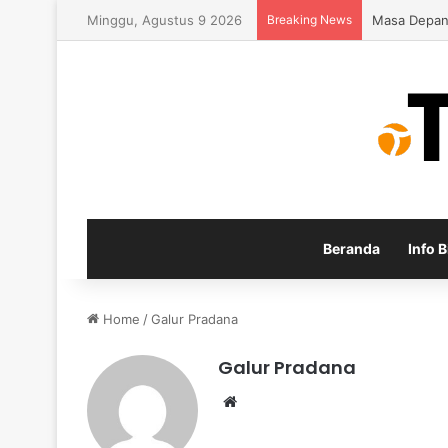
Minggu, Agustus 9 2026
Breaking News
Inspirasi P
Beranda
Info B
Home
/
Galur Pradana
Galur Pradana
We
bsi