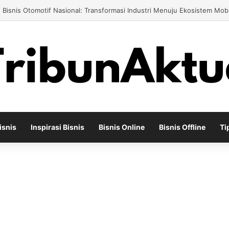
engusaha Air Minum Isi Ulang 2026: Cara Menciptakan Bisnis yang Teru
isnis
Inspirasi Bisnis
Bisnis Online
Bisnis Offline
Ti