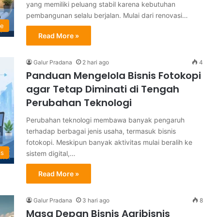
yang memiliki peluang stabil karena kebutuhan
pembangunan selalu berjalan. Mulai dari renovasi…
ne
Read More »
Galur Pradana
2 hari ago
4
Panduan Mengelola Bisnis Fotokopi
agar Tetap Diminati di Tengah
Perubahan Teknologi
Perubahan teknologi membawa banyak pengaruh
terhadap berbagai jenis usaha, termasuk bisnis
fotokopi. Meskipun banyak aktivitas mulai beralih ke
is
sistem digital,…
Read More »
Galur Pradana
3 hari ago
8
Masa Depan Bisnis Agribisnis