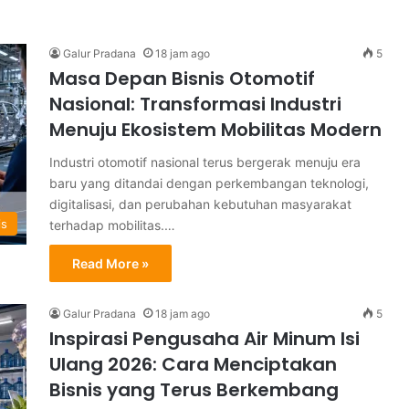
Galur Pradana
18 jam ago
5
Masa Depan Bisnis Otomotif
Nasional: Transformasi Industri
Menuju Ekosistem Mobilitas Modern
Industri otomotif nasional terus bergerak menuju era
baru yang ditandai dengan perkembangan teknologi,
digitalisasi, dan perubahan kebutuhan masyarakat
is
terhadap mobilitas.…
Read More »
Galur Pradana
18 jam ago
5
Inspirasi Pengusaha Air Minum Isi
Ulang 2026: Cara Menciptakan
Bisnis yang Terus Berkembang