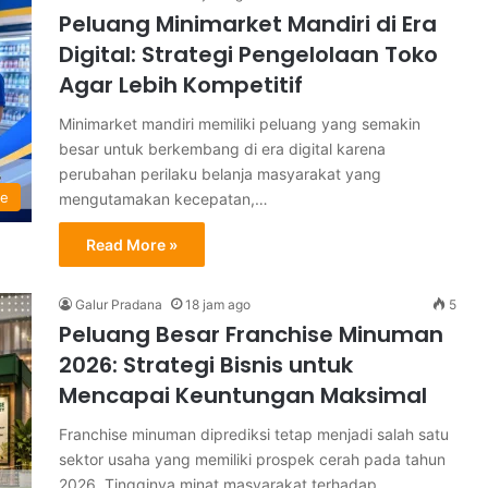
Peluang Minimarket Mandiri di Era
Digital: Strategi Pengelolaan Toko
Agar Lebih Kompetitif
Minimarket mandiri memiliki peluang yang semakin
besar untuk berkembang di era digital karena
perubahan perilaku belanja masyarakat yang
ne
mengutamakan kecepatan,…
Read More »
Galur Pradana
18 jam ago
5
Peluang Besar Franchise Minuman
2026: Strategi Bisnis untuk
Mencapai Keuntungan Maksimal
Franchise minuman diprediksi tetap menjadi salah satu
sektor usaha yang memiliki prospek cerah pada tahun
2026. Tingginya minat masyarakat terhadap…