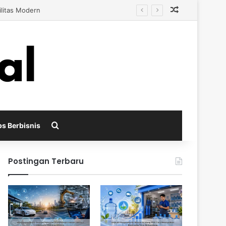
Random Arti
s Berkembang
Search for
ps Berbisnis
Postingan Terbaru