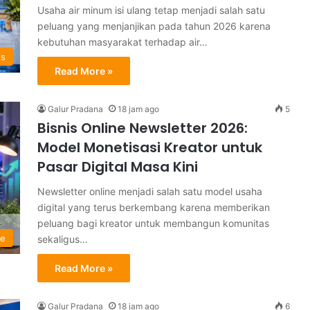
Usaha air minum isi ulang tetap menjadi salah satu
peluang yang menjanjikan pada tahun 2026 karena
kebutuhan masyarakat terhadap air…
is
Read More »
Galur Pradana
18 jam ago
5
Bisnis Online Newsletter 2026:
Model Monetisasi Kreator untuk
Pasar Digital Masa Kini
Newsletter online menjadi salah satu model usaha
digital yang terus berkembang karena memberikan
peluang bagi kreator untuk membangun komunitas
ne
sekaligus…
Read More »
Galur Pradana
18 jam ago
6