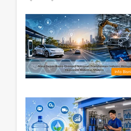
te
Info Bisn