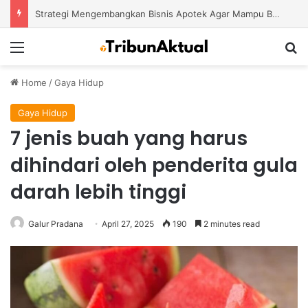
Strategi Mengembangkan Bisnis Apotek Agar Mampu Bertahan dan Tumbuh di Tengah Persaingan
Menu
S
Home
/
Gaya Hidup
Gaya Hidup
7 jenis buah yang harus
dihindari oleh penderita gula
darah lebih tinggi
Galur Pradana
April 27, 2025
190
2 minutes read