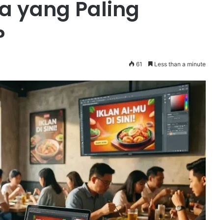
a yang Paling
?
61
Less than a minute