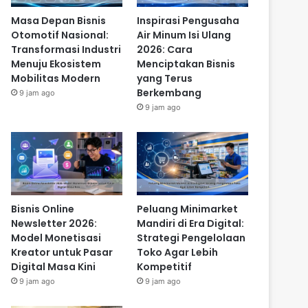
Masa Depan Bisnis
Inspirasi Pengusaha
Otomotif Nasional:
Air Minum Isi Ulang
Transformasi Industri
2026: Cara
Menuju Ekosistem
Menciptakan Bisnis
Mobilitas Modern
yang Terus
Berkembang
9 jam ago
9 jam ago
Bisnis Online
Peluang Minimarket
Newsletter 2026:
Mandiri di Era Digital:
Model Monetisasi
Strategi Pengelolaan
Kreator untuk Pasar
Toko Agar Lebih
Digital Masa Kini
Kompetitif
9 jam ago
9 jam ago