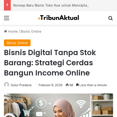
Konsep Baru Bisnis Toko Kue untuk Menciptakan Pengalaman Belanja yang Berbeda
Menu
S
Home
/
Bisnis Online
Bisnis Online
Bisnis Digital Tanpa Stok
Barang: Strategi Cerdas
Bangun Income Online
Galur Pradana
Februari 6, 2026
88
Less than a minute