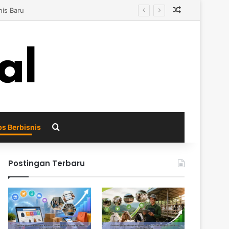
Random Arti
ar
Search for
ps Berbisnis
Postingan Terbaru