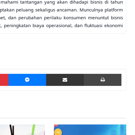
mahami tantangan yang akan dihadapi bisnis di tahun
iptakan peluang sekaligus ancaman. Munculnya platform
net, dan perubahan perilaku konsumen menuntut bisnis
, peningkatan biaya operasional, dan fluktuasi ekonomi
ermata Dua
tuk menjangkau pasar yang lebih luas. Namun, kegagalan
aman serius. Bisnis yang tidak memanfaatkan teknologi
 penjualan online, akan tertinggal. Oleh karena itu,
di kunci keberhasilan.
Pinterest
Messenger
Share via Email
Print
Panduan Meningkatkan
Loyalitas Pelanggan Bisnis
in
Salon Kecantikan melalui
Layanan Personalisasi
2 hari ago