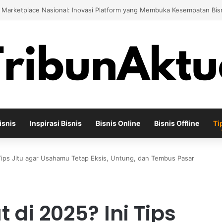
embangkan Peluang Bisnis Ternak Kambing dari Skala Kecil hingga Bes
isnis
Inspirasi Bisnis
Bisnis Online
Bisnis Offline
Ti
i Tips Jitu agar Usahamu Tetap Eksis, Untung, dan Tembus Pasar
 di 2025? Ini Tips