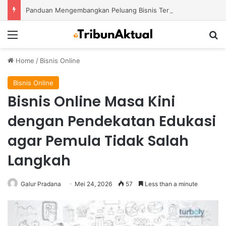
Panduan Mengembangkan Peluang Bisnis Ternak Kambing dari Skala Kecil hingga Besar
Menu
S
Home
/
Bisnis Online
Bisnis Online
Bisnis Online Masa Kini
dengan Pendekatan Edukasi
agar Pemula Tidak Salah
Langkah
Galur Pradana
Mei 24, 2026
57
Less than a minute