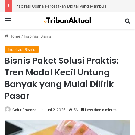
Inspirasi Usaha Percetakan Digital yang Mampu Bertahan di Tengah Perubahan Industri
Menu
S
Home
/
Inspirasi Bisnis
Inspirasi Bisnis
Bisnis Paket Solusi Praktis:
Tren Modal Kecil Untung
Banyak yang Mulai Dilirik
Pasar
Galur Pradana
Juni 2, 2026
56
Less than a minute