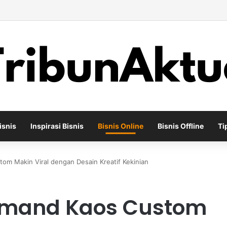
ha Percetakan Digital yang Mampu Bertahan di Tengah Perubahan Industr
isnis
Inspirasi Bisnis
Bisnis Online
Bisnis Offline
Ti
tom Makin Viral dengan Desain Kreatif Kekinian
 Demand Kaos Custom