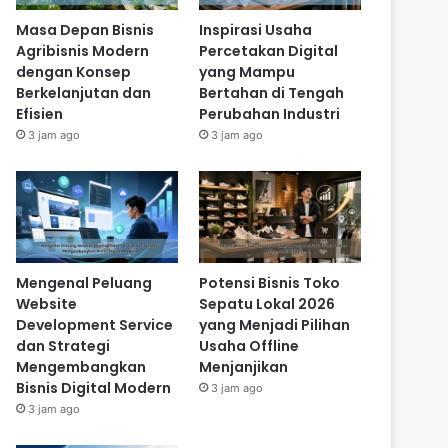
Masa Depan Bisnis
Inspirasi Usaha
Agribisnis Modern
Percetakan Digital
dengan Konsep
yang Mampu
Berkelanjutan dan
Bertahan di Tengah
Efisien
Perubahan Industri
3 jam ago
3 jam ago
Mengenal Peluang
Potensi Bisnis Toko
Website
Sepatu Lokal 2026
Development Service
yang Menjadi Pilihan
dan Strategi
Usaha Offline
Mengembangkan
Menjanjikan
Bisnis Digital Modern
3 jam ago
3 jam ago