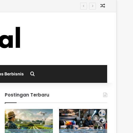
Random Arti
i
Search for
ps Berbisnis
Postingan Terbaru