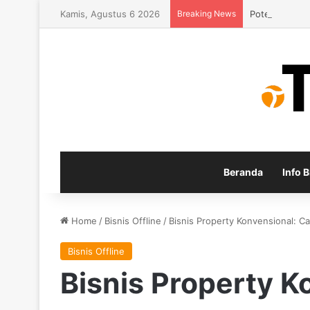
Kamis, Agustus 6 2026
Breaking News
Potensi Bisni
Beranda
Info B
Home
/
Bisnis Offline
/
Bisnis Property Konvensional: Ca
Bisnis Offline
Bisnis Property K