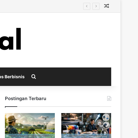
Random Arti
n
Search for
ps Berbisnis
Postingan Terbaru