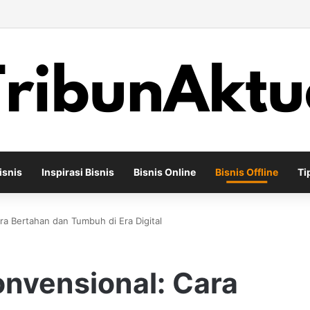
s Toko Sepatu Lokal 2026 yang Menjadi Pilihan Usaha Offline Menjanjika
isnis
Inspirasi Bisnis
Bisnis Online
Bisnis Offline
Ti
ra Bertahan dan Tumbuh di Era Digital
onvensional: Cara