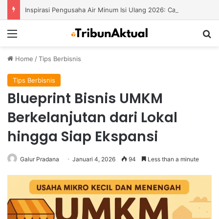
Inspirasi Pengusaha Air Minum Isi Ulang 2026: Cara Menciptakan Bisnis yang Terus Berkembang
Menu
S
Home
/
Tips Berbisnis
Tips Berbisnis
Blueprint Bisnis UMKM
Berkelanjutan dari Lokal
hingga Siap Ekspansi
Galur Pradana
Januari 4, 2026
94
Less than a minute