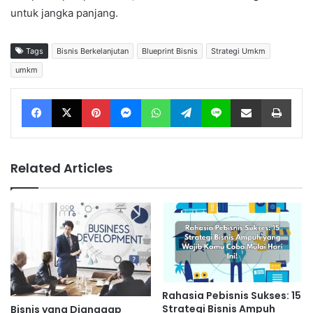
untuk jangka panjang.
Tags
Bisnis Berkelanjutan
Blueprint Bisnis
Strategi Umkm
umkm
Facebook
X
Pinterest
Messenger
WhatsApp
Telegram
Line
Share via Email
Print
Related Articles
Rahasia Pebisnis Sukses: 15
Strategi Bisnis Ampuh
Bisnis yang Dianggap