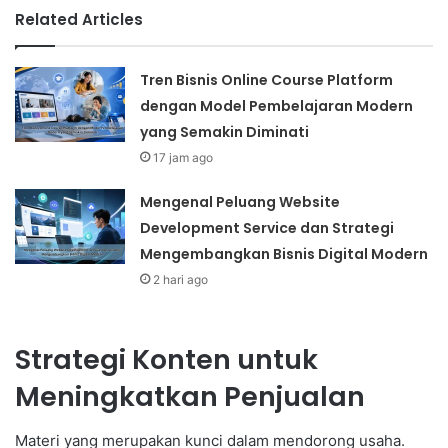
Related Articles
Tren Bisnis Online Course Platform
dengan Model Pembelajaran Modern
yang Semakin Diminati
17 jam ago
Mengenal Peluang Website
Development Service dan Strategi
Mengembangkan Bisnis Digital Modern
2 hari ago
Strategi Konten untuk
Meningkatkan Penjualan
Materi yang merupakan kunci dalam mendorong usaha.