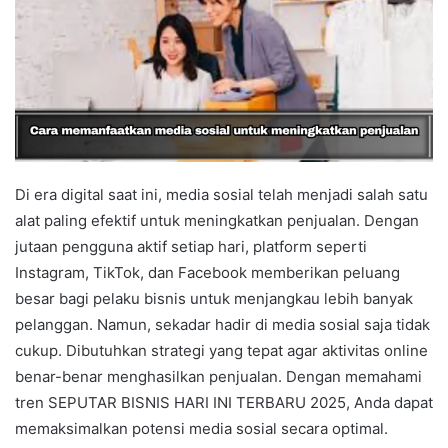
Di era digital saat ini, media sosial telah menjadi salah satu
alat paling efektif untuk meningkatkan penjualan. Dengan
jutaan pengguna aktif setiap hari, platform seperti
Instagram, TikTok, dan Facebook memberikan peluang
besar bagi pelaku bisnis untuk menjangkau lebih banyak
pelanggan. Namun, sekadar hadir di media sosial saja tidak
cukup. Dibutuhkan strategi yang tepat agar aktivitas online
benar-benar menghasilkan penjualan. Dengan memahami
tren SEPUTAR BISNIS HARI INI TERBARU 2025, Anda dapat
memaksimalkan potensi media sosial secara optimal.