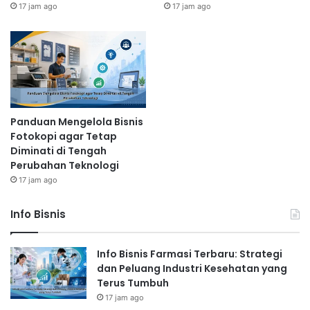
17 jam ago
17 jam ago
Panduan Mengelola Bisnis
Fotokopi agar Tetap
Diminati di Tengah
Perubahan Teknologi
17 jam ago
Info Bisnis
Info Bisnis Farmasi Terbaru: Strategi
dan Peluang Industri Kesehatan yang
Terus Tumbuh
17 jam ago