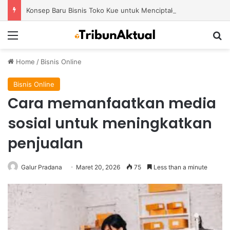
Konsep Baru Bisnis Toko Kue untuk Menciptakan Pengalaman Belanja yang Berbeda
Menu
S
Home
/
Bisnis Online
Bisnis Online
Cara memanfaatkan media
sosial untuk meningkatkan
penjualan
Galur Pradana
Maret 20, 2026
75
Less than a minute