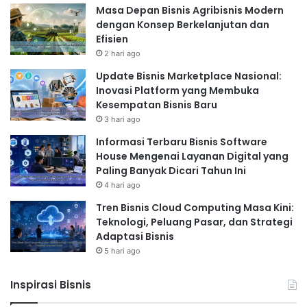
Masa Depan Bisnis Agribisnis Modern
dengan Konsep Berkelanjutan dan
Efisien
2 hari ago
Update Bisnis Marketplace Nasional:
Inovasi Platform yang Membuka
Kesempatan Bisnis Baru
3 hari ago
Informasi Terbaru Bisnis Software
House Mengenai Layanan Digital yang
Paling Banyak Dicari Tahun Ini
4 hari ago
Tren Bisnis Cloud Computing Masa Kini:
Teknologi, Peluang Pasar, dan Strategi
Adaptasi Bisnis
5 hari ago
Inspirasi Bisnis