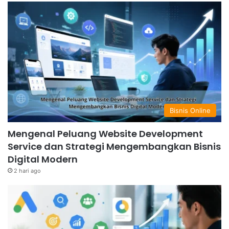
Bisnis Online
Mengenal Peluang Website Development
Service dan Strategi Mengembangkan Bisnis
Digital Modern
2 hari ago