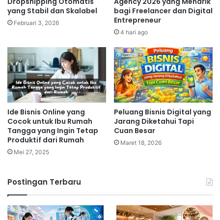
Dropshipping Otomatis
Agency 2026 yang Menarik
yang Stabil dan Skalabel
bagi Freelancer dan Digital
Entrepreneur
Februari 3, 2026
4 hari ago
Ide Bisnis Online yang
Peluang Bisnis Digital yang
Cocok untuk Ibu Rumah
Jarang Diketahui Tapi
Tangga yang Ingin Tetap
Cuan Besar
Produktif dari Rumah
Maret 18, 2026
Mei 27, 2025
Postingan Terbaru