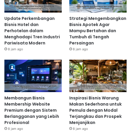
Update Perkembangan
Strategi Mengembangkan
Bisnis Hotel dan
Bisnis Apotek Agar
Perhotelan dalam
Mampu Bertahan dan
Menghadapi Tren Industri
Tumbuh di Tengah
Pariwisata Modern
Persaingan
8 jam ago
8 jam ago
Membangun Bisnis
Inspirasi Bisnis Warung
Membership Website
Makan Sederhana untuk
Premium dengan Sistem
Pemula dengan Modal
Berlangganan yang Lebih
Terjangkau dan Prospek
Profesional
Menjanjikan
8 jam ago
8 jam ago