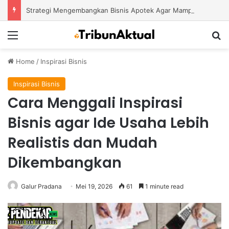
Strategi Mengembangkan Bisnis Apotek Agar Mampu Bertahan dan Tumbuh di Tengah Persaingan
Menu
S
Home
/
Inspirasi Bisnis
Inspirasi Bisnis
Cara Menggali Inspirasi
Bisnis agar Ide Usaha Lebih
Realistis dan Mudah
Dikembangkan
Galur Pradana
Mei 19, 2026
61
1 minute read