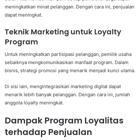
meningkatkan minat pelanggan. Dengan cara ini, penjualan
dapat meningkat.
Teknik Marketing untuk Loyalty
Program
Untuk meningkatkan partisipasi pelanggan, pemilik usaha
sebaiknya mengkomunikasikan manfaat program. Dalam
bisnis, strategi promosi yang menarik menjadi kunci utama.
Di sisi lain, mengintegrasikan marketing digital dapat
menarik lebih banyak pelanggan. Dengan cara ini, jumlah
anggota loyalty meningkat.
Dampak Program Loyalitas
terhadap Penjualan