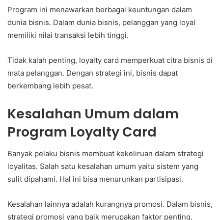
Program ini menawarkan berbagai keuntungan dalam
dunia bisnis. Dalam dunia bisnis, pelanggan yang loyal
memiliki nilai transaksi lebih tinggi.
Tidak kalah penting, loyalty card memperkuat citra bisnis di
mata pelanggan. Dengan strategi ini, bisnis dapat
berkembang lebih pesat.
Kesalahan Umum dalam
Program Loyalty Card
Banyak pelaku bisnis membuat kekeliruan dalam strategi
loyalitas. Salah satu kesalahan umum yaitu sistem yang
sulit dipahami. Hal ini bisa menurunkan partisipasi.
Kesalahan lainnya adalah kurangnya promosi. Dalam bisnis,
strategi promosi yang baik merupakan faktor penting.