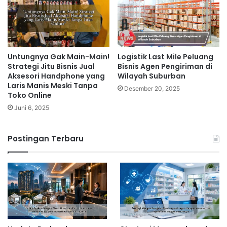
Untungnya Gak Main-Main!
Logistik Last Mile Peluang
Strategi Jitu Bisnis Jual
Bisnis Agen Pengiriman di
Aksesori Handphone yang
Wilayah Suburban
Laris Manis Meski Tanpa
Desember 20, 2025
Toko Online
Juni 6, 2025
Postingan Terbaru