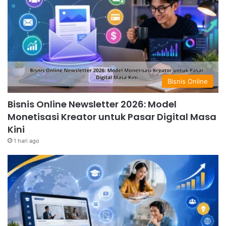
Bisnis Online
Bisnis Online Newsletter 2026: Model
Monetisasi Kreator untuk Pasar Digital Masa
Kini
1 hari ago