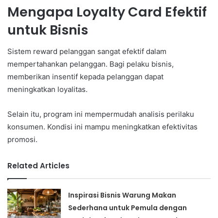
Mengapa Loyalty Card Efektif
untuk Bisnis
Sistem reward pelanggan sangat efektif dalam
mempertahankan pelanggan. Bagi pelaku bisnis,
memberikan insentif kepada pelanggan dapat
meningkatkan loyalitas.
Selain itu, program ini mempermudah analisis perilaku
konsumen. Kondisi ini mampu meningkatkan efektivitas
promosi.
Related Articles
Inspirasi Bisnis Warung Makan
Sederhana untuk Pemula dengan