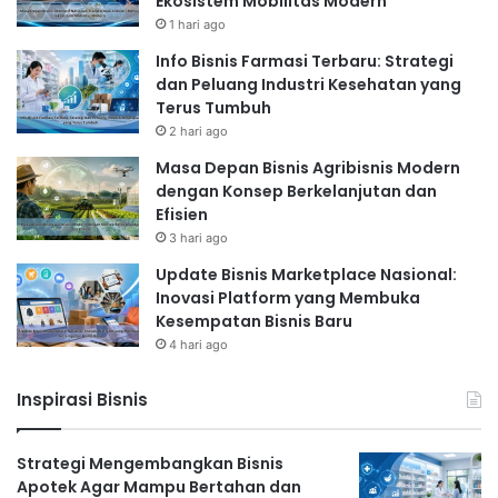
Ekosistem Mobilitas Modern
1 hari ago
Info Bisnis Farmasi Terbaru: Strategi
dan Peluang Industri Kesehatan yang
Terus Tumbuh
2 hari ago
Masa Depan Bisnis Agribisnis Modern
dengan Konsep Berkelanjutan dan
Efisien
3 hari ago
Update Bisnis Marketplace Nasional:
Inovasi Platform yang Membuka
Kesempatan Bisnis Baru
4 hari ago
Inspirasi Bisnis
Strategi Mengembangkan Bisnis
Apotek Agar Mampu Bertahan dan