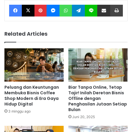
Facebook
X
Pinterest
Messenger
WhatsApp
Telegram
Line
Share via Email
Print
Related Articles
Peluang dan Keuntungan
Biar Tanpa Online, Tetap
Membuka Bisnis Coffee
Tajir! Inilah Deretan Bisnis
Shop Modern di Era Gaya
Offline dengan
Hidup Digital
Penghasilan Jutaan Setiap
Bulan
3 minggu ago
Juni 20, 2025