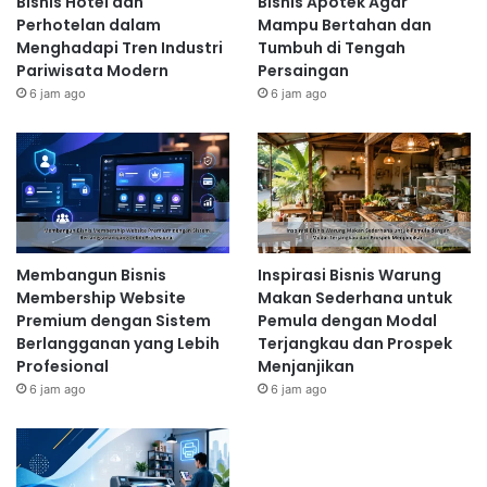
Bisnis Hotel dan
Bisnis Apotek Agar
Perhotelan dalam
Mampu Bertahan dan
Menghadapi Tren Industri
Tumbuh di Tengah
Pariwisata Modern
Persaingan
6 jam ago
6 jam ago
Membangun Bisnis
Inspirasi Bisnis Warung
Membership Website
Makan Sederhana untuk
Premium dengan Sistem
Pemula dengan Modal
Berlangganan yang Lebih
Terjangkau dan Prospek
Profesional
Menjanjikan
6 jam ago
6 jam ago