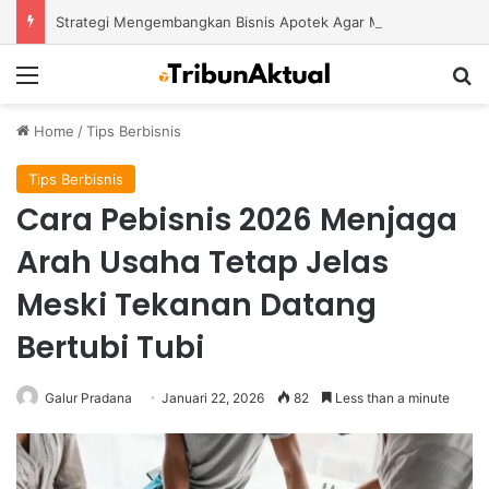
Strategi Mengembangkan Bisnis Apotek Agar Mampu Bertahan dan Tumbuh di Tengah Persaingan
Menu
S
Home
/
Tips Berbisnis
Tips Berbisnis
Cara Pebisnis 2026 Menjaga
Arah Usaha Tetap Jelas
Meski Tekanan Datang
Bertubi Tubi
Galur Pradana
Januari 22, 2026
82
Less than a minute