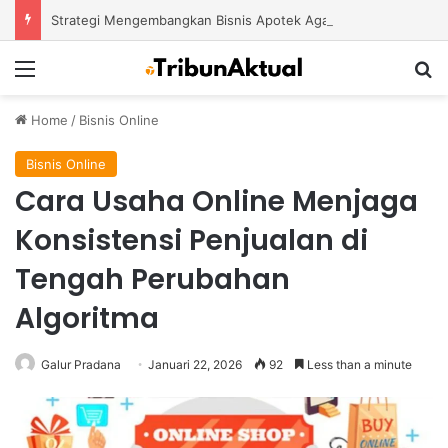
Strategi Mengembangkan Bisnis Apotek Agar Mampu Bertahan dan Tumbuh di Tengah Persaingan
Menu
S
Home
/
Bisnis Online
Bisnis Online
Cara Usaha Online Menjaga
Konsistensi Penjualan di
Tengah Perubahan
Algoritma
Galur Pradana
Januari 22, 2026
92
Less than a minute