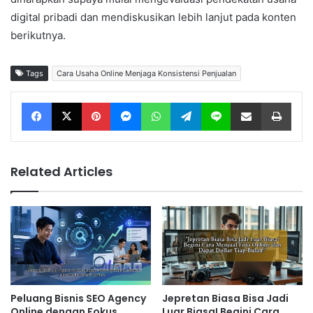
digital pribadi dan mendiskusikan lebih lanjut pada konten
berikutnya.
Tags
Cara Usaha Online Menjaga Konsistensi Penjualan
Facebook
X
Pinterest
Messenger
WhatsApp
Telegram
Line
Share via Email
Print
Related Articles
Peluang Bisnis SEO Agency
Jepretan Biasa Bisa Jadi
Online dengan Fokus
Luar Biasa! Begini Cara