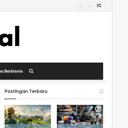
Random Arti
i
Search for
ps Berbisnis
Postingan Terbaru