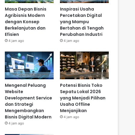
Masa Depan Bisnis
Inspirasi Usaha
Agribisnis Modern
Percetakan Digital
dengan Konsep
yang Mampu
Berkelanjutan dan
Bertahan di Tengah
Efisien
Perubahan Industri
4 jam ago
4 jam ago
Mengenal Peluang
Potensi Bisnis Toko
Website
Sepatu Lokal 2026
Development Service
yang Menjadi Pilihan
dan Strategi
Usaha Offline
Mengembangkan
Menjanjikan
Bisnis Digital Modern
4 jam ago
4 jam ago