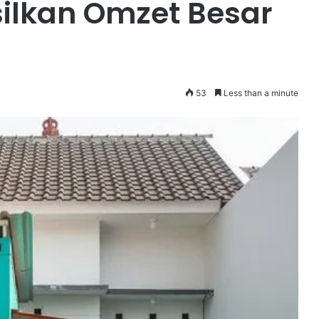
lkan Omzet Besar
53
Less than a minute