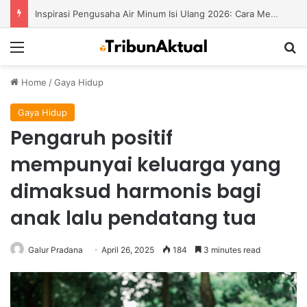
Inspirasi Pengusaha Air Minum Isi Ulang 2026: Cara Menciptakan Bisnis yang Terus Berkembang
Menu
S
Home
/
Gaya Hidup
Gaya Hidup
Pengaruh positif
mempunyai keluarga yang
dimaksud harmonis bagi
anak lalu pendatang tua
Galur Pradana
April 26, 2025
184
3 minutes read