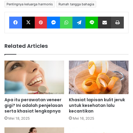
Pentingnya keluarga harmonis
Rumah tangga bahagia
Facebook
X
Pinterest
Messenger
WhatsApp
Telegram
Line
Share via Email
Print
Related Articles
Apa itu perawatan veneer
Khasiat lapisan kulit jeruk
gigi? Ini adalah penjelasan
untuk kesehatan lalu
serta khasiat lengkapnya
kecantikan
Mei 18, 2025
Mei 16, 2025