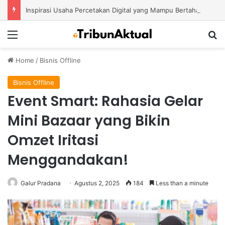
Inspirasi Usaha Percetakan Digital yang Mampu Bertahan di Tengah Perubahan Industri
Menu
S
Home
/
Bisnis Offline
Bisnis Offline
Event Smart: Rahasia Gelar
Mini Bazaar yang Bikin
Omzet Iritasi
Menggandakan!
Galur Pradana
Agustus 2, 2025
184
Less than a minute