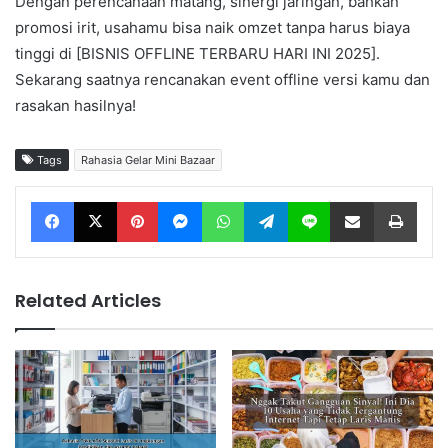
Dengan perencanaan matang, sinergi jaringan, bahkan
promosi irit, usahamu bisa naik omzet tanpa harus biaya
tinggi di [BISNIS OFFLINE TERBARU HARI INI 2025].
Sekarang saatnya rencanakan event offline versi kamu dan
rasakan hasilnya!
Tags
Rahasia Gelar Mini Bazaar
Facebook
X
Pinterest
Messenger
WhatsApp
Telegram
Line
Share via Email
Print
Related Articles