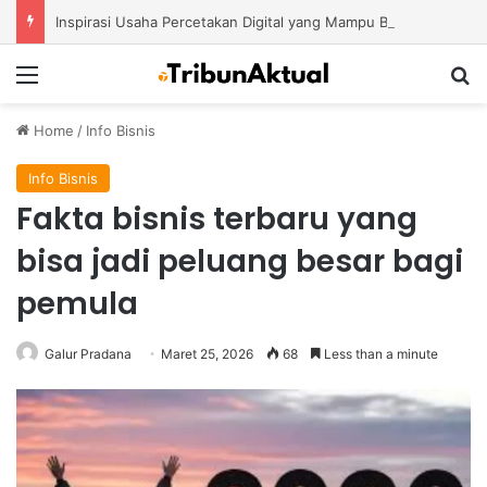
Inspirasi Usaha Percetakan Digital yang Mampu Bertahan di Tengah Perubahan Industri
Menu
S
Home
/
Info Bisnis
Info Bisnis
Fakta bisnis terbaru yang
bisa jadi peluang besar bagi
pemula
Galur Pradana
Maret 25, 2026
68
Less than a minute