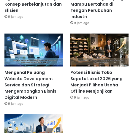
Konsep Berkelanjutan dan
Mampu Bertahan di
Efisien
Tengah Perubahan
Industri
9 jam ago
9 jam ago
Mengenal Peluang
Potensi Bisnis Toko
Website Development
Sepatu Lokal 2026 yang
Service dan Strategi
Menjadi Pilihan Usaha
Mengembangkan Bisnis
Offline Menjanjikan
Digital Modern
9 jam ago
9 jam ago