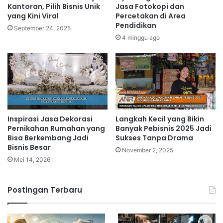
tanpa harus menyimpan stok barang. Ketika ada
Kantoran, Pilih Bisnis Unik
Jasa Fotokopi dan
pelanggan yang memesan, Anda langsung
yang Kini Viral
Percetakan di Area
Pendidikan
meneruskan pesanan ke supplier, dan supplier yang
September 24, 2025
4 minggu ago
akan mengirimkan barang langsung ke pelanggan.
Anda hanya perlu fokus pada pemasaran dan
manajemen pesanan.
Related Articles
Inspirasi Jasa Dekorasi
Langkah Kecil yang Bikin
Inspirasi Usaha Percetakan Digital
Pernikahan Rumahan yang
Banyak Pebisnis 2025 Jadi
yang Mampu Bertahan di Tengah
Bisa Berkembang Jadi
Sukses Tanpa Drama
Bisnis Besar
Perubahan Industri
November 2, 2025
Mei 14, 2026
4 jam ago
Panduan Mengembangkan Peluang
Postingan Terbaru
Bisnis Ternak Kambing dari Skala
Kecil hingga Besar
1 hari ago