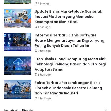
Fleksibilitas waktu dan tempat kerja.
4 jam ago
Tantangan Affiliate Marketing:
Update Bisnis Marketplace Nasional:
Inovasi Platform yang Membuka
Kesempatan Bisnis Baru
Read Also:
1 hari ago
Informasi Terbaru Bisnis Software
Gagal Berkali-kali Tapi Akhirnya Sukses! Ini 7
House Mengenai Layanan Digital yang
Kisah Inspiratif Bisnis Kecil yang Bangkit dari
Paling Banyak Dicari Tahun Ini
Nol dan Untung Besar
2 hari ago
Tren Bisnis Cloud Computing Masa Kini:
Teknologi, Peluang Pasar, dan Strategi
Adaptasi Bisnis
Membutuhkan strategi pemasaran yang efektif.
3 hari ago
Persaingan yang cukup ketat.
Fakta Terbaru Perkembangan Bisnis
Penghasilan tidak stabil, tergantung pada jumlah
Fintech di Indonesia Beserta Peluang
penjualan.
dan Tantangan Industri
Membutuhkan konsistensi dan kesabaran.
4 hari ago
Untuk sukses dalam affiliate marketing, pilihlah produk
atau jasa yang sesuai dengan minat dan keahlian
Inspirasi Bisnis