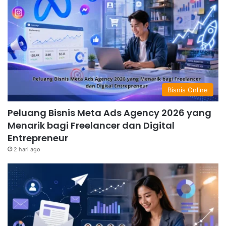
Jaringan:
Bergabunglah dengan komunitas online dan
offline untuk memperluas jaringan dan mendapatkan
informasi terbaru.
Dengan strategi yang tepat dan kerja keras, Anda bisa
sukses menjalankan bisnis online minim modal dan
meraih keuntungan besar di tahun 2025. Jangan ragu
untuk memulai, karena peluang selalu ada bagi
Bisnis Online
mereka yang berani mencoba!
Peluang Bisnis Meta Ads Agency 2026 yang
Menarik bagi Freelancer dan Digital
Entrepreneur
2 hari ago