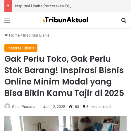
Inspirasi Usaha Percetakan Digital yang Mampu Bertahan di Tengah Perubahan Industri
Menu
S
Home
/
Inspirasi Bisnis
Inspirasi Bisnis
Gak Perlu Toko, Gak Perlu
Stok Barang! Inspirasi Bisnis
Online Minim Modal yang
Bisa Bikin Kamu Tajir di 2025
Galur Pradana
Juni 12, 2025
163
3 minutes read