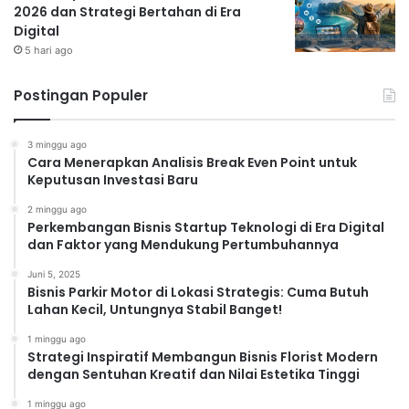
logo, desain brosur, desain website, dan lain
2026 dan Strategi Bertahan di Era
sebagainya. Platform online seperti Freelancer dan
Digital
Upwork bisa menjadi tempat untuk mencari klien.
5 hari ago
Penulisan Konten (Content
Postingan Populer
Writer)
Kebutuhan akan konten berkualitas semakin
3 minggu ago
meningkat. Jika Anda memiliki kemampuan menulis
Cara Menerapkan Analisis Break Even Point untuk
yang baik, Anda bisa menawarkan jasa penulisan
Keputusan Investasi Baru
artikel, blog post, script video, dan lain sebagainya.
2 minggu ago
Platform online seperti Sribulancer dan KaryaKarsa bisa
Perkembangan Bisnis Startup Teknologi di Era Digital
dan Faktor yang Mendukung Pertumbuhannya
menjadi tempat untuk memasarkan jasa Anda.
Social Media Manager
Juni 5, 2025
Bisnis Parkir Motor di Lokasi Strategis: Cuma Butuh
Banyak bisnis membutuhkan bantuan untuk mengelola
Lahan Kecil, Untungnya Stabil Banget!
akun media sosial mereka. Jika Anda mahir dalam
1 minggu ago
mengelola media sosial, Anda bisa menawarkan jasa
Strategi Inspiratif Membangun Bisnis Florist Modern
pengelolaan akun media sosial, termasuk pembuatan
dengan Sentuhan Kreatif dan Nilai Estetika Tinggi
konten, scheduling posting, dan analisis performa.
1 minggu ago