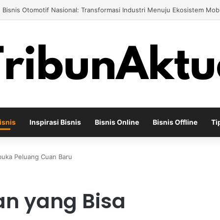
engusaha Air Minum Isi Ulang 2026: Cara Menciptakan Bisnis yang Teru
isnis
Inspirasi Bisnis
Bisnis Online
Bisnis Offline
Ti
mbuka Peluang Cuan Baru
ian yang Bisa