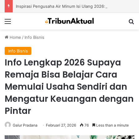
Inspirasi Pengusaha Air Minum Isi Ulang 2026: Cara Menciptakan Bisnis yang Terus Berkembang
Menu
S
Home
/
Info Bisnis
Info Bisnis
Info Lengkap 2026 Supaya
Remaja Bisa Belajar Cara
Memulai Usaha Sendiri dan
Mengatur Keuangan dengan
Pintar
Galur Pradana
Februari 27, 2026
76
Less than a minute