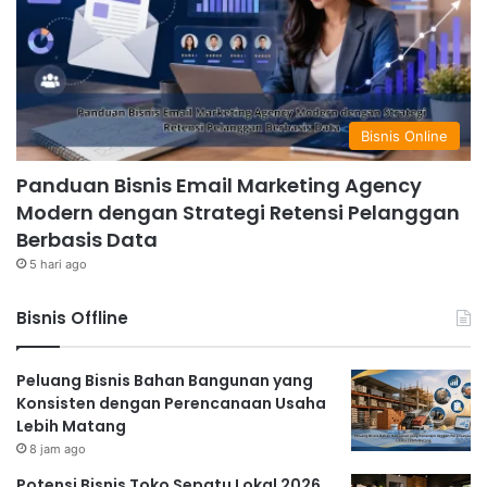
Bisnis Online
Panduan Bisnis Email Marketing Agency
Modern dengan Strategi Retensi Pelanggan
Berbasis Data
5 hari ago
Bisnis Offline
Peluang Bisnis Bahan Bangunan yang
Konsisten dengan Perencanaan Usaha
Lebih Matang
8 jam ago
Potensi Bisnis Toko Sepatu Lokal 2026