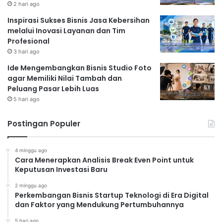
2 hari ago
Inspirasi Sukses Bisnis Jasa Kebersihan
melalui Inovasi Layanan dan Tim
Profesional
3 hari ago
Ide Mengembangkan Bisnis Studio Foto
agar Memiliki Nilai Tambah dan
Peluang Pasar Lebih Luas
5 hari ago
Postingan Populer
4 minggu ago
Cara Menerapkan Analisis Break Even Point untuk
Keputusan Investasi Baru
2 minggu ago
Perkembangan Bisnis Startup Teknologi di Era Digital
dan Faktor yang Mendukung Pertumbuhannya
5 hari ago