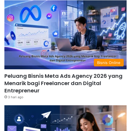
Bisnis Online
Peluang Bisnis Meta Ads Agency 2026 yang
Menarik bagi Freelancer dan Digital
Entrepreneur
3 hari ago