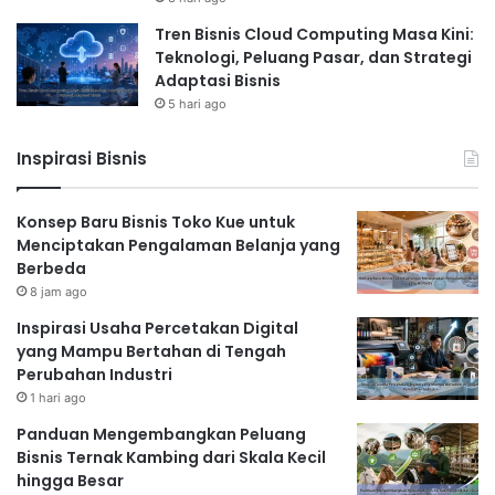
Tren Bisnis Cloud Computing Masa Kini:
Teknologi, Peluang Pasar, dan Strategi
Adaptasi Bisnis
5 hari ago
Inspirasi Bisnis
Konsep Baru Bisnis Toko Kue untuk
Menciptakan Pengalaman Belanja yang
Berbeda
8 jam ago
Inspirasi Usaha Percetakan Digital
yang Mampu Bertahan di Tengah
Perubahan Industri
1 hari ago
Panduan Mengembangkan Peluang
Bisnis Ternak Kambing dari Skala Kecil
hingga Besar