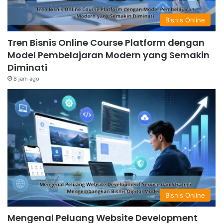
Bisnis Online
Tren Bisnis Online Course Platform dengan
Model Pembelajaran Modern yang Semakin
Diminati
8 jam ago
Bisnis Online
Mengenal Peluang Website Development