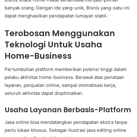
banyak orang. Dengan ide yang-unik, Bisnis yang-satu-ini
dapat menghasilkan pendapatan lumayan stabil.
Terobosan Menggunakan
Teknologi Untuk Usaha
Home-Business
Pertumbuhan platform memberikan potensi tinggi dalam
pelaku aktivitas home-business. Berawal atas penataan
layanan, penjualan online, sampai otomatisasi kerja,
seluruh aktivitas dapat dioptimalkan.
Usaha Layanan Berbasis-Platform
Jasa online bisa mendatangkan pendapatan ekstra tanpa-
perlu lokasi khusus. Sebagai-ilustrasi jasa editing online