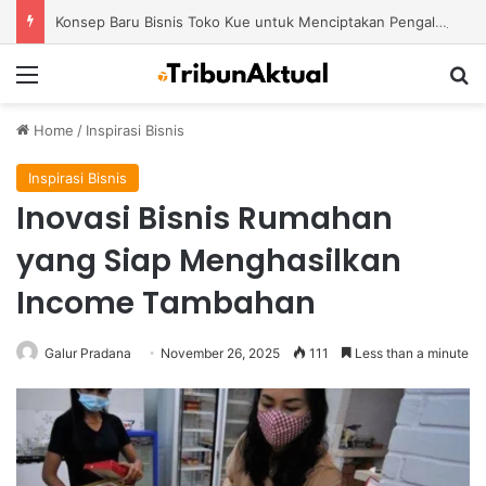
Konsep Baru Bisnis Toko Kue untuk Menciptakan Pengalaman Belanja yang Berbeda
Menu
S
Home
/
Inspirasi Bisnis
Inspirasi Bisnis
Inovasi Bisnis Rumahan
yang Siap Menghasilkan
Income Tambahan
Galur Pradana
November 26, 2025
111
Less than a minute