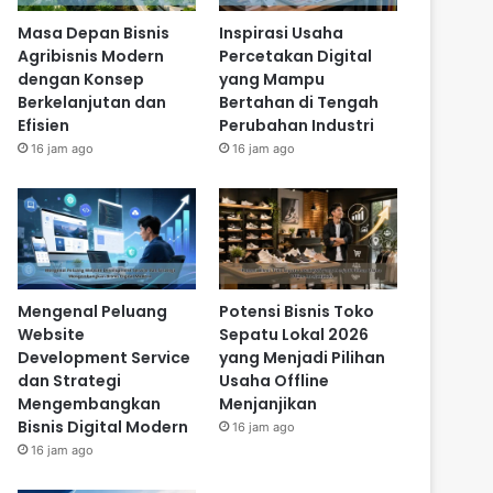
Masa Depan Bisnis
Inspirasi Usaha
Agribisnis Modern
Percetakan Digital
dengan Konsep
yang Mampu
Berkelanjutan dan
Bertahan di Tengah
Efisien
Perubahan Industri
16 jam ago
16 jam ago
Mengenal Peluang
Potensi Bisnis Toko
Website
Sepatu Lokal 2026
Development Service
yang Menjadi Pilihan
dan Strategi
Usaha Offline
Mengembangkan
Menjanjikan
Bisnis Digital Modern
16 jam ago
16 jam ago