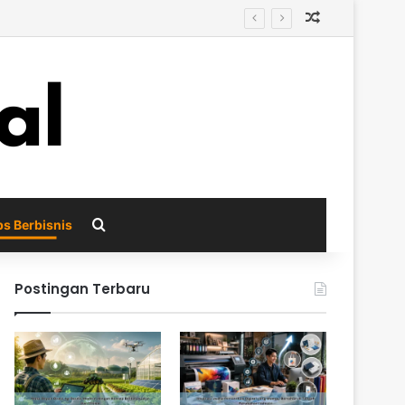
Random Arti
ri
Search for
ps Berbisnis
Postingan Terbaru