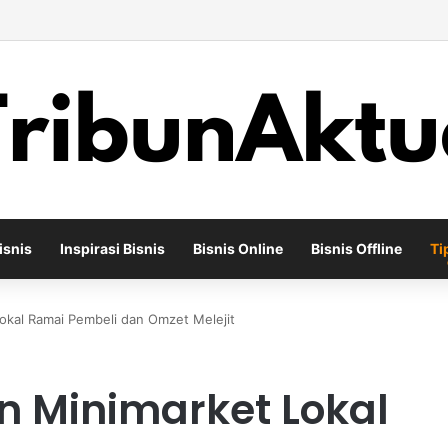
ha Percetakan Digital yang Mampu Bertahan di Tengah Perubahan Indust
isnis
Inspirasi Bisnis
Bisnis Online
Bisnis Offline
Ti
Lokal Ramai Pembeli dan Omzet Melejit
in Minimarket Lokal