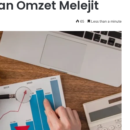
an Omzet Melejit
65
Less than a minute