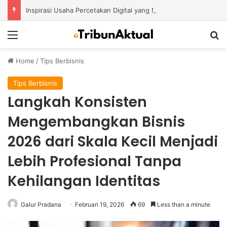
Inspirasi Usaha Percetakan Digital yang Mampu Bertahan di Tengah Perubahan Industri
Menu
S
Home
/
Tips Berbisnis
Tips Berbisnis
Langkah Konsisten
Mengembangkan Bisnis
2026 dari Skala Kecil Menjadi
Lebih Profesional Tanpa
Kehilangan Identitas
Galur Pradana
Februari 19, 2026
69
Less than a minute