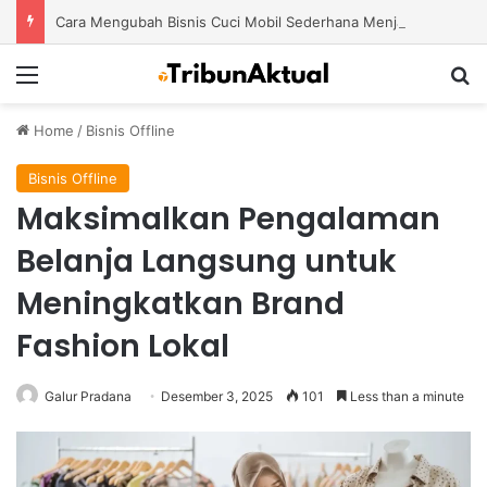
Cara Mengubah Bisnis Cuci Mobil Sederhana Menjadi Usaha Modern dengan Potensi Pertumbuhan Besar
Menu
S
Home
/
Bisnis Offline
Bisnis Offline
Maksimalkan Pengalaman
Belanja Langsung untuk
Meningkatkan Brand
Fashion Lokal
Galur Pradana
Desember 3, 2025
101
Less than a minute