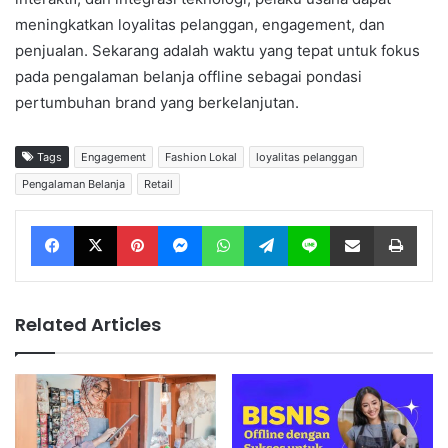
meningkatkan loyalitas pelanggan, engagement, dan
penjualan. Sekarang adalah waktu yang tepat untuk fokus
pada pengalaman belanja offline sebagai pondasi
pertumbuhan brand yang berkelanjutan.
Tags
Engagement
Fashion Lokal
loyalitas pelanggan
Pengalaman Belanja
Retail
Facebook
X
Pinterest
Messenger
WhatsApp
Telegram
Line
Share via Email
Print
Related Articles