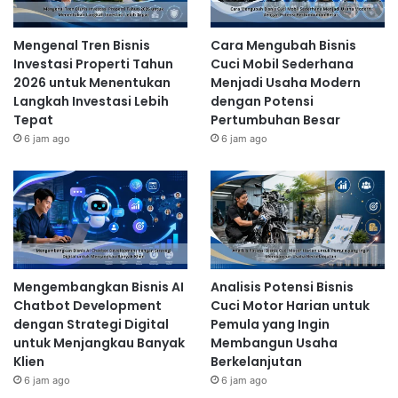
Mengenal Tren Bisnis
Cara Mengubah Bisnis
Investasi Properti Tahun
Cuci Mobil Sederhana
2026 untuk Menentukan
Menjadi Usaha Modern
Langkah Investasi Lebih
dengan Potensi
Tepat
Pertumbuhan Besar
6 jam ago
6 jam ago
Mengembangkan Bisnis AI
Analisis Potensi Bisnis
Chatbot Development
Cuci Motor Harian untuk
dengan Strategi Digital
Pemula yang Ingin
untuk Menjangkau Banyak
Membangun Usaha
Klien
Berkelanjutan
6 jam ago
6 jam ago