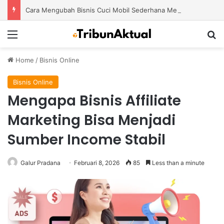
Cara Mengubah Bisnis Cuci Mobil Sederhana Menjadi Usaha Modern dengan Potensi Pertumbuhan Besar
Menu
S
Home
/
Bisnis Online
Bisnis Online
Mengapa Bisnis Affiliate
Marketing Bisa Menjadi
Sumber Income Stabil
Galur Pradana
Februari 8, 2026
85
Less than a minute