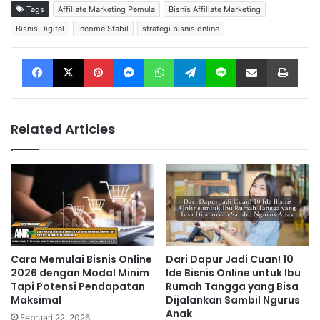
Tags
Affiliate Marketing Pemula
Bisnis Affiliate Marketing
Bisnis Digital
Income Stabil
strategi bisnis online
Facebook
X
Pinterest
Messenger
WhatsApp
Telegram
Line
Share via Email
Print
Related Articles
Cara Memulai Bisnis Online
Dari Dapur Jadi Cuan! 10
2026 dengan Modal Minim
Ide Bisnis Online untuk Ibu
Tapi Potensi Pendapatan
Rumah Tangga yang Bisa
Maksimal
Dijalankan Sambil Ngurus
Anak
Februari 22, 2026