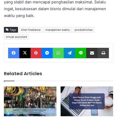
yang stabil dan mencapai penghasilan maksimal. Selalu
ingat, kesuksesan dalam bisnis dimulai dari manajemen
waktu yang baik.
Tags
klien freelance
manajemen waktu
produktivitas
virtual assistant
Facebook
X
Pinterest
Messenger
WhatsApp
Telegram
Line
Share via Email
Print
Related Articles