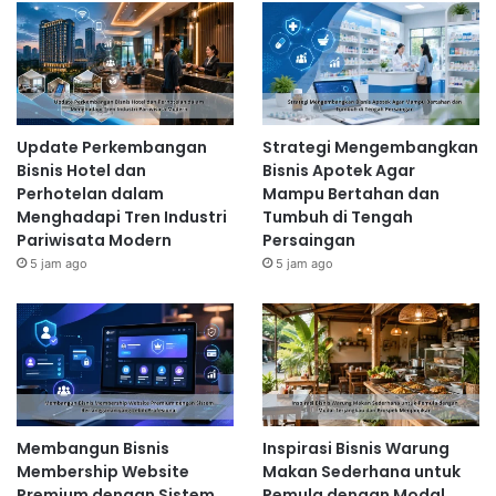
Update Perkembangan
Strategi Mengembangkan
Bisnis Hotel dan
Bisnis Apotek Agar
Perhotelan dalam
Mampu Bertahan dan
Menghadapi Tren Industri
Tumbuh di Tengah
Pariwisata Modern
Persaingan
5 jam ago
5 jam ago
Membangun Bisnis
Inspirasi Bisnis Warung
Membership Website
Makan Sederhana untuk
Premium dengan Sistem
Pemula dengan Modal