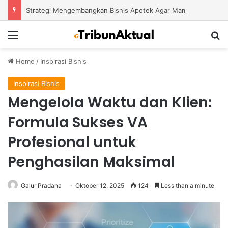
Strategi Mengembangkan Bisnis Apotek Agar Mampu Bertahan dan Tumbuh di Tengah Persaingan
Menu
S
Home
/
Inspirasi Bisnis
Inspirasi Bisnis
Mengelola Waktu dan Klien:
Formula Sukses VA
Profesional untuk
Penghasilan Maksimal
Galur Pradana
Oktober 12, 2025
124
Less than a minute