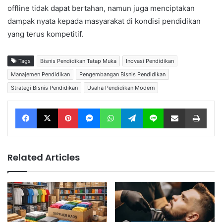
offline tidak dapat bertahan, namun juga menciptakan
dampak nyata kepada masyarakat di kondisi pendidikan
yang terus kompetitif.
Tags
Bisnis Pendidikan Tatap Muka
Inovasi Pendidikan
Manajemen Pendidikan
Pengembangan Bisnis Pendidikan
Strategi Bisnis Pendidikan
Usaha Pendidikan Modern
Facebook
X
Pinterest
Messenger
WhatsApp
Telegram
Line
Share via Email
Print
Related Articles