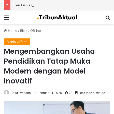
Tren Bisnis Online Course Platform dengan Model Pembelajaran Modern yang Semakin Diminati
Menu
S
Home
/
Bisnis Offline
Bisnis Offline
Mengembangkan Usaha
Pendidikan Tatap Muka
Modern dengan Model
Inovatif
Galur Pradana
Februari 11, 2026
78
Less than a minute