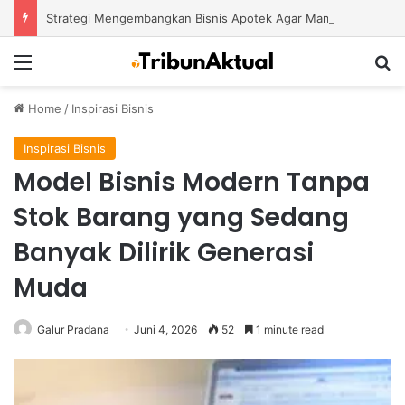
Strategi Mengembangkan Bisnis Apotek Agar Mampu Bertahan dan Tumbuh di Tengah Persaingan
Menu
S
Home
/
Inspirasi Bisnis
Inspirasi Bisnis
Model Bisnis Modern Tanpa
Stok Barang yang Sedang
Banyak Dilirik Generasi
Muda
Galur Pradana
Juni 4, 2026
52
1 minute read