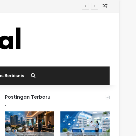
Random Arti
ah Persaingan
Search for
ps Berbisnis
Postingan Terbaru