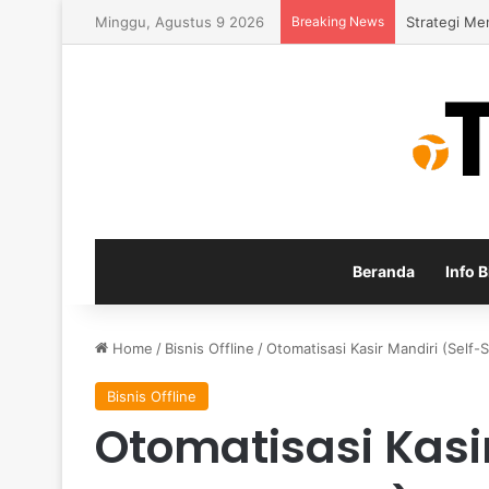
Minggu, Agustus 9 2026
Breaking News
Strategi M
Beranda
Info B
Home
/
Bisnis Offline
/
Otomatisasi Kasir Mandiri (Self-S
Bisnis Offline
Otomatisasi Kasir