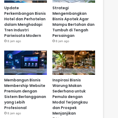
Update
Strategi
Perkembangan Bisnis
Mengembangkan
Hotel dan Perhotelan
Bisnis Apotek Agar
dalam Menghadapi
Mampu Bertahan dan
Tren Industri
Tumbuh di Tengah
Pariwisata Modern
Persaingan
8 jam ago
8 jam ago
Membangun Bisnis
Inspirasi Bisnis
Membership Website
Warung Makan
Premium dengan
Sederhana untuk
Sistem Berlangganan
Pemula dengan
yang Lebih
Modal Terjangkau
Profesional
dan Prospek
Menjanjikan
8 jam ago