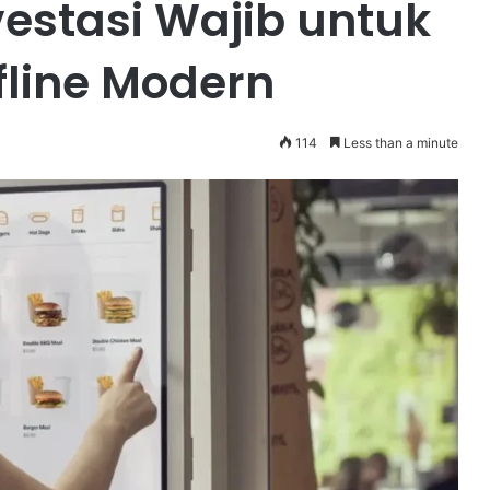
vestasi Wajib untuk
ffline Modern
114
Less than a minute