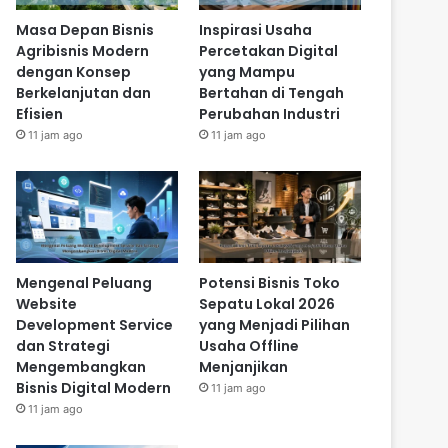
Masa Depan Bisnis
Inspirasi Usaha
Agribisnis Modern
Percetakan Digital
dengan Konsep
yang Mampu
Berkelanjutan dan
Bertahan di Tengah
Efisien
Perubahan Industri
11 jam ago
11 jam ago
Mengenal Peluang
Potensi Bisnis Toko
Website
Sepatu Lokal 2026
Development Service
yang Menjadi Pilihan
dan Strategi
Usaha Offline
Mengembangkan
Menjanjikan
Bisnis Digital Modern
11 jam ago
11 jam ago