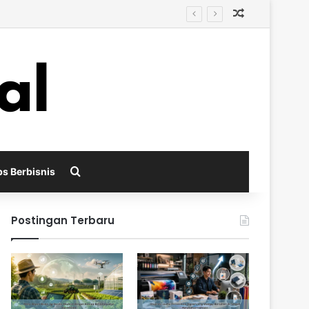
Random Arti
i
Search for
ps Berbisnis
Postingan Terbaru