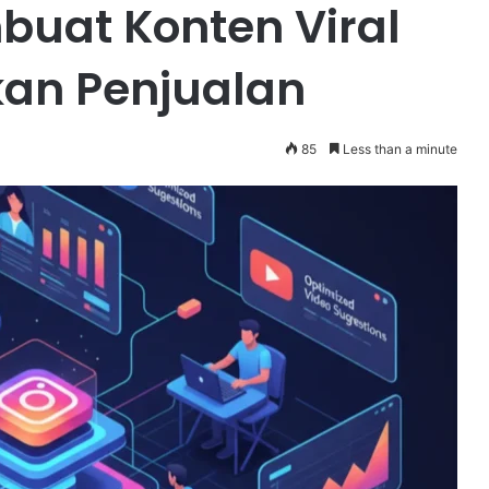
buat Konten Viral
an Penjualan
85
Less than a minute