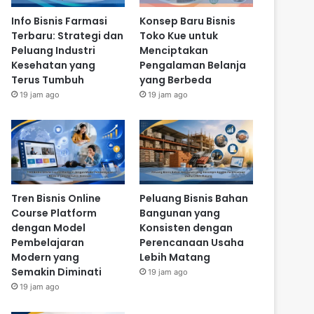
Info Bisnis Farmasi
Konsep Baru Bisnis
Terbaru: Strategi dan
Toko Kue untuk
Peluang Industri
Menciptakan
Kesehatan yang
Pengalaman Belanja
Terus Tumbuh
yang Berbeda
19 jam ago
19 jam ago
Tren Bisnis Online
Peluang Bisnis Bahan
Course Platform
Bangunan yang
dengan Model
Konsisten dengan
Pembelajaran
Perencanaan Usaha
Modern yang
Lebih Matang
Semakin Diminati
19 jam ago
19 jam ago