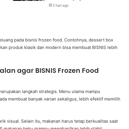
2 hari ago
eluang pada bisnis frozen food. Contohnya, dessert box
kan produk klasik dan modern bisa membuat BISNIS lebih
lan agar BISNIS Frozen Food
merupakan langkah strategis. Menu utama mampu
da membuat banyak varian sekaligus, lebih efektif memilih
k visual. Selain itu, makanan harus tetap berkualitas saat
IS makanan beku mampu menghasilkan lebih stabil.