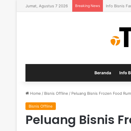
Jumat, Agustus 7 2026
Breaking News
Konsep Baru 
Beranda
Info B
Home
/
Bisnis Offline
/
Peluang Bisnis Frozen Food Ruma
Bisnis Offline
Peluang Bisnis F