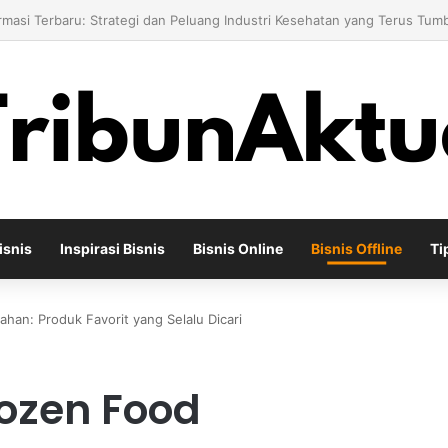
Bisnis Toko Kue untuk Menciptakan Pengalaman Belanja yang Berbeda
isnis
Inspirasi Bisnis
Bisnis Online
Bisnis Offline
Ti
han: Produk Favorit yang Selalu Dicari
rozen Food