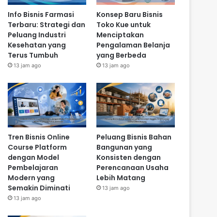
Info Bisnis Farmasi
Konsep Baru Bisnis
Terbaru: Strategi dan
Toko Kue untuk
Peluang Industri
Menciptakan
Kesehatan yang
Pengalaman Belanja
Terus Tumbuh
yang Berbeda
13 jam ago
13 jam ago
Tren Bisnis Online
Peluang Bisnis Bahan
Course Platform
Bangunan yang
dengan Model
Konsisten dengan
Pembelajaran
Perencanaan Usaha
Modern yang
Lebih Matang
Semakin Diminati
13 jam ago
13 jam ago