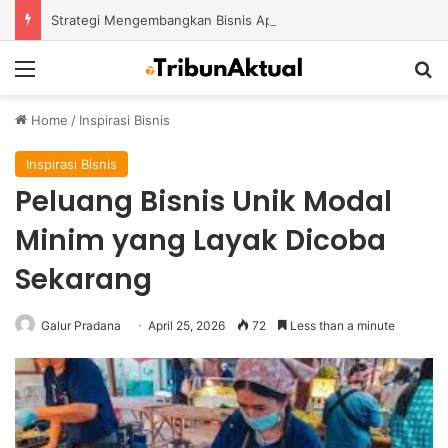
Strategi Mengembangkan Bisnis Apotek Agar Mampu Bertahan dan Tumbuh di Tengah Persaingan
Menu
S
Home
/
Inspirasi Bisnis
Inspirasi Bisnis
Peluang Bisnis Unik Modal
Minim yang Layak Dicoba
Sekarang
Galur Pradana
April 25, 2026
72
Less than a minute