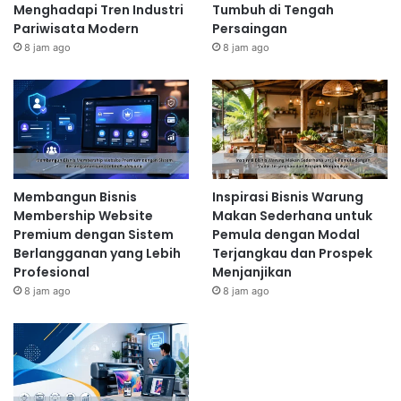
Menghadapi Tren Industri
Tumbuh di Tengah
Pariwisata Modern
Persaingan
8 jam ago
8 jam ago
Membangun Bisnis
Inspirasi Bisnis Warung
Membership Website
Makan Sederhana untuk
Premium dengan Sistem
Pemula dengan Modal
Berlangganan yang Lebih
Terjangkau dan Prospek
Profesional
Menjanjikan
8 jam ago
8 jam ago