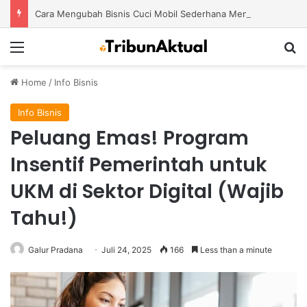
Cara Mengubah Bisnis Cuci Mobil Sederhana Menjadi Usaha Modern dengan Potensi Pertumbuhan Besar
Menu
S
Home
/
Info Bisnis
Info Bisnis
Peluang Emas! Program
Insentif Pemerintah untuk
UKM di Sektor Digital (Wajib
Tahu!)
Galur Pradana
Juli 24, 2025
166
Less than a minute