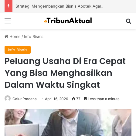
Strategi Mengembangkan Bisnis Apotek Agar Mampu Bertahan dan Tumbuh di Tengah Persaingan
Menu
S
Home
/
Info Bisnis
Info Bisnis
Peluang Usaha Di Era Cepat
Yang Bisa Menghasilkan
Dalam Waktu Singkat
Galur Pradana
April 16, 2026
77
Less than a minute