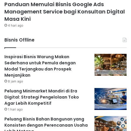
Panduan Memulai Bisnis Google Ads
Management Service bagi Konsultan Digital
Masa Kini
4 hari ago
Bisnis Offline
Inspirasi Bisnis Warung Makan
Sederhana untuk Pemula dengan
Modal Terjangkau dan Prospek
Menjanjikan
8 jam ago
Peluang Minimarket Mandiri di Era
Digital: Strategi Pengelolaan Toko
Agar Lebih Kompetitif
1 hari ago
Peluang Bisnis Bahan Bangunan yang
Konsisten dengan Perencanaan Usaha