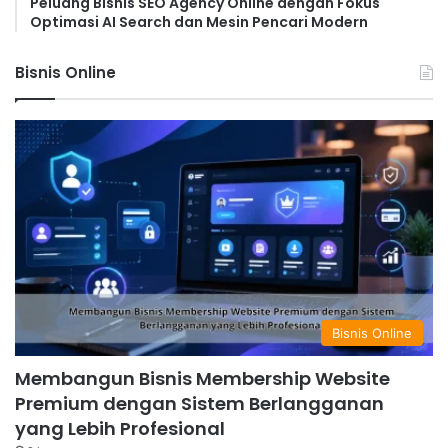
Peluang Bisnis SEO Agency Online dengan Fokus
Optimasi AI Search dan Mesin Pencari Modern
Bisnis Online
Bisnis Online
Membangun Bisnis Membership Website
Premium dengan Sistem Berlangganan
yang Lebih Profesional