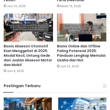
Pesan?
Perlu Diketahui
Juni 13, 2025
Maret 15, 2026
Bisnis Aksesori Otomotif
Bisnis Online dan Offline
Kian Menggeliat di 2025:
Paling Potensial 2025:
Modal Kecil, Untung Gede
Panduan Lengkap Memulai
dari Jualan Aksesori Motor
Usaha dari Nol
dan Mobil
Juni 22, 2025
Juni 9, 2025
Postingan Terbaru