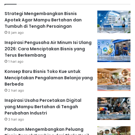
Strategi Mengembangkan Bisnis
Apotek Agar Mampu Bertahan dan
Tumbuh di Tengah Persaingan
8 jam ago
Inspirasi Pengusaha Air Minum Isi Ulang
2026: Cara Menciptakan Bisnis yang
Terus Berkembang
1 hari ago
Konsep Baru Bisnis Toko Kue untuk
Menciptakan Pengalaman Belanja yang
Berbeda
2 hari ago
Inspirasi Usaha Percetakan Digital
yang Mampu Bertahan di Tengah
Perubahan Industri
3 hari ago
Panduan Mengembangkan Peluang