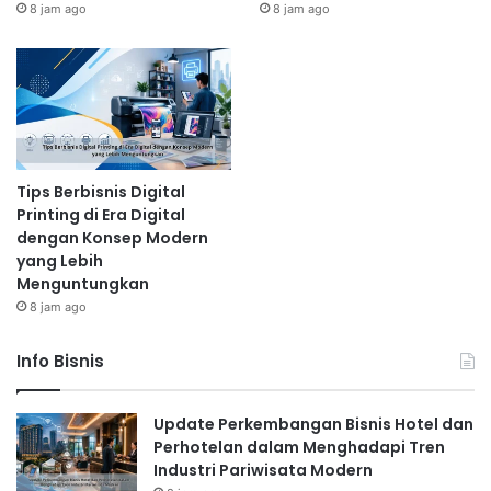
8 jam ago
8 jam ago
Tips Berbisnis Digital
Printing di Era Digital
dengan Konsep Modern
yang Lebih
Menguntungkan
8 jam ago
Info Bisnis
Update Perkembangan Bisnis Hotel dan
Perhotelan dalam Menghadapi Tren
Industri Pariwisata Modern