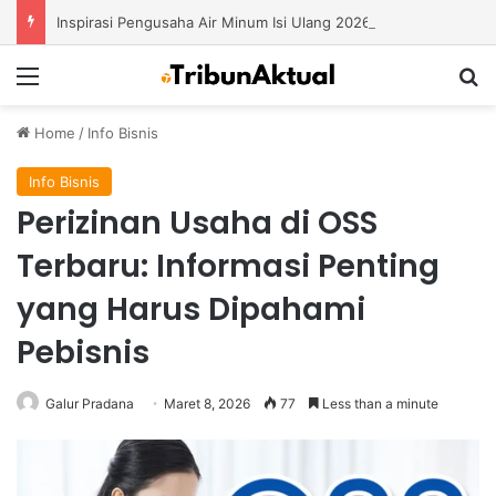
Inspirasi Pengusaha Air Minum Isi Ulang 2026: Cara Menciptakan Bisnis yang Terus Berkembang
Menu
S
Home
/
Info Bisnis
Info Bisnis
Perizinan Usaha di OSS
Terbaru: Informasi Penting
yang Harus Dipahami
Pebisnis
Galur Pradana
Maret 8, 2026
77
Less than a minute