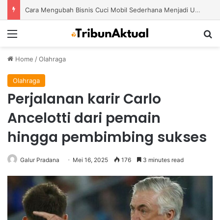
Cara Mengubah Bisnis Cuci Mobil Sederhana Menjadi Usaha Modern dengan Potensi Pertumbuhan Besar
Menu
S
Home
/
Olahraga
Olahraga
Perjalanan karir Carlo
Ancelotti dari pemain
hingga pembimbing sukses
Galur Pradana
Mei 16, 2025
176
3 minutes read