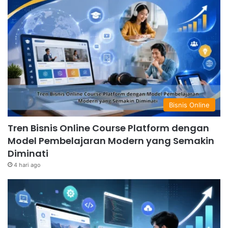
Bisnis Online
Tren Bisnis Online Course Platform dengan
Model Pembelajaran Modern yang Semakin
Diminati
4 hari ago