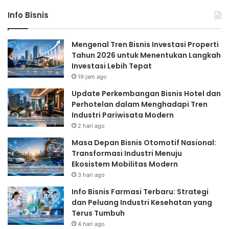
Info Bisnis
Mengenal Tren Bisnis Investasi Properti
Tahun 2026 untuk Menentukan Langkah
Investasi Lebih Tepat
19 jam ago
Update Perkembangan Bisnis Hotel dan
Perhotelan dalam Menghadapi Tren
Industri Pariwisata Modern
2 hari ago
Masa Depan Bisnis Otomotif Nasional:
Transformasi Industri Menuju
Ekosistem Mobilitas Modern
3 hari ago
Info Bisnis Farmasi Terbaru: Strategi
dan Peluang Industri Kesehatan yang
Terus Tumbuh
4 hari ago