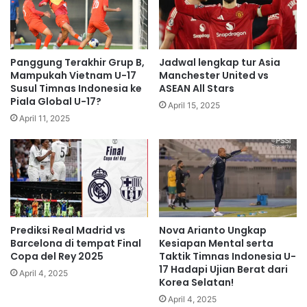
Panggung Terakhir Grup B,
Jadwal lengkap tur Asia
Mampukah Vietnam U-17
Manchester United vs
Susul Timnas Indonesia ke
ASEAN All Stars
Piala Global U-17?
April 15, 2025
April 11, 2025
Prediksi Real Madrid vs
Nova Arianto Ungkap
Barcelona di tempat Final
Kesiapan Mental serta
Copa del Rey 2025
Taktik Timnas Indonesia U-
17 Hadapi Ujian Berat dari
April 4, 2025
Korea Selatan!
April 4, 2025