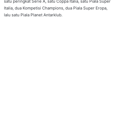
satu peringkat Serie A, satu Coppa Italia, satu Piala Super
Italia, dua Kompetisi Champions, dua Piala Super Eropa,
lalu satu Piala Planet Antarklub.