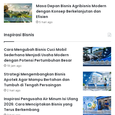
Masa Depan Bisnis Agribisnis Modern
dengan Konsep Berkelanjutan dan
Efisien
5 hari ago
Inspirasi Bisnis
Cara Mengubah Bisnis Cuci Mobil
Sederhana Menjadi Usaha Modern
dengan Potensi Pertumbuhan Besar
19 jam ago
Strategi Mengembangkan Bisnis
Apotek Agar Mampu Bertahan dan
Tumbuh di Tengah Persaingan
2 hari ago
Inspirasi Pengusaha Air Minum Isi Ulang
2026: Cara Menciptakan Bisnis yang
Terus Berkembang