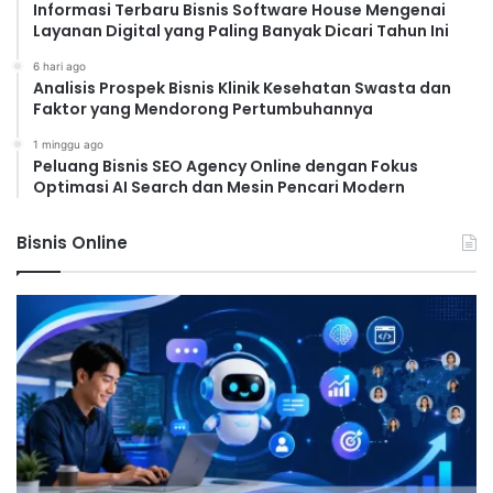
Informasi Terbaru Bisnis Software House Mengenai
Layanan Digital yang Paling Banyak Dicari Tahun Ini
6 hari ago
Analisis Prospek Bisnis Klinik Kesehatan Swasta dan
Faktor yang Mendorong Pertumbuhannya
1 minggu ago
Peluang Bisnis SEO Agency Online dengan Fokus
Optimasi AI Search dan Mesin Pencari Modern
Bisnis Online