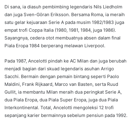
Di sana, ia diasuh pembimbing legendaris Nils Liedholm
dan juga Sven-Göran Eriksson. Bersama Roma, ia meraih
satu gelar kejuaraan Serie A pada musim 1982/1983 juga
empat trofi Coppa Italia (1980, 1981, 1984, juga 1986).
Sayangnya, cedera otot membuatnya absen dalam final
Piala Eropa 1984 berperang melawan Liverpool.
Pada 1987, Ancelotti pindah ke AC Milan dan juga berubah
menjadi bagian dari skuad legendaris asuhan Arrigo
Sacchi. Bermain dengan pemain bintang seperti Paolo
Maldini, Frank Rijkaard, Marco van Basten, serta Ruud
Gullit, ia membantu Milan meraih dua peringkat Serie A,
dua Piala Eropa, dua Piala Super Eropa, juga dua Piala
Interkontinental. Total, Ancelotti mengoleksi 12 trofi
sepanjang karier bermainnya sebelum pensiun pada 1992.