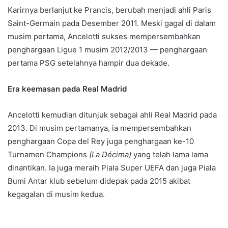
Karirnya berlanjut ke Prancis, berubah menjadi ahli Paris
Saint-Germain pada Desember 2011. Meski gagal di dalam
musim pertama, Ancelotti sukses mempersembahkan
penghargaan Ligue 1 musim 2012/2013 — penghargaan
pertama PSG setelahnya hampir dua dekade.
Era keemasan pada Real Madrid
Ancelotti kemudian ditunjuk sebagai ahli Real Madrid pada
2013. Di musim pertamanya, ia mempersembahkan
penghargaan Copa del Rey juga penghargaan ke-10
Turnamen Champions
(La Décima)
yang telah lama lama
dinantikan. Ia juga meraih Piala Super UEFA dan juga Piala
Bumi Antar klub sebelum didepak pada 2015 akibat
kegagalan di musim kedua.