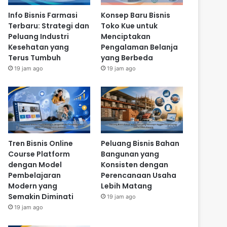
Info Bisnis Farmasi
Konsep Baru Bisnis
Terbaru: Strategi dan
Toko Kue untuk
Peluang Industri
Menciptakan
Kesehatan yang
Pengalaman Belanja
Terus Tumbuh
yang Berbeda
19 jam ago
19 jam ago
Tren Bisnis Online
Peluang Bisnis Bahan
Course Platform
Bangunan yang
dengan Model
Konsisten dengan
Pembelajaran
Perencanaan Usaha
Modern yang
Lebih Matang
Semakin Diminati
19 jam ago
19 jam ago