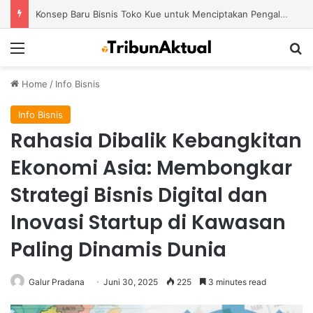
Konsep Baru Bisnis Toko Kue untuk Menciptakan Pengalaman Belanja yang Berbeda
Menu
S
Home
/
Info Bisnis
Info Bisnis
Rahasia Dibalik Kebangkitan
Ekonomi Asia: Membongkar
Strategi Bisnis Digital dan
Inovasi Startup di Kawasan
Paling Dinamis Dunia
Galur Pradana
Juni 30, 2025
225
3 minutes read