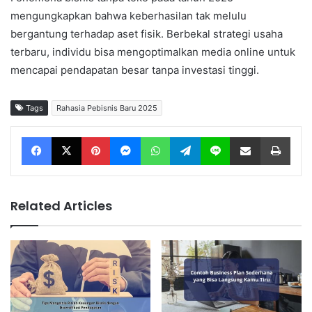
mengungkapkan bahwa keberhasilan tak melulu
bergantung terhadap aset fisik. Berbekal strategi usaha
terbaru, individu bisa mengoptimalkan media online untuk
mencapai pendapatan besar tanpa investasi tinggi.
Tags
Rahasia Pebisnis Baru 2025
Facebook
X
Pinterest
Messenger
WhatsApp
Telegram
Line
Share via Email
Print
Related Articles