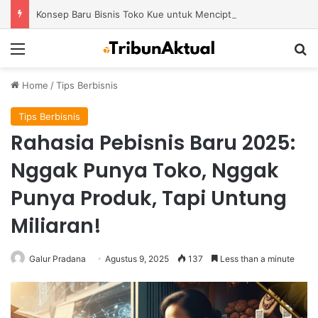
Konsep Baru Bisnis Toko Kue untuk Menciptakan Pengalaman Belanja yang Berbeda
Menu
S
Home
/
Tips Berbisnis
Tips Berbisnis
Rahasia Pebisnis Baru 2025:
Nggak Punya Toko, Nggak
Punya Produk, Tapi Untung
Miliaran!
Galur Pradana
Agustus 9, 2025
137
Less than a minute