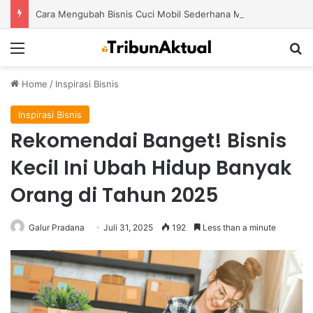
Cara Mengubah Bisnis Cuci Mobil Sederhana Menjadi Usaha Modern dengan Potensi Pertumbuhan Besar
Menu
S
Home
/
Inspirasi Bisnis
Inspirasi Bisnis
Rekomendai Banget! Bisnis
Kecil Ini Ubah Hidup Banyak
Orang di Tahun 2025
Galur Pradana
Juli 31, 2025
192
Less than a minute