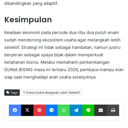
dibandingkan yang adaptif.
Kesimpulan
Keadaan ekonomi pada periode dua ribu dua puluh enam
sudah mendorong ekosistem usaha agar melangkah lebih
selektif. Strategi ini tidak sebagai hambatan, namun justru
berperan sebagai upaya bijak dalam memperkuat
ketahanan bisnis. Melalui memahami perkembangan
DUNIA BISNIS masa ini terbaru 2026, pembaca mampu kian
siap saat menghadapi arah usaha selanjutnya.
Tags
T Dunia Usaha Bergerak Lebih Selektif
Facebook
X
Pinterest
Messenger
WhatsApp
Telegram
Line
Share via Email
Print