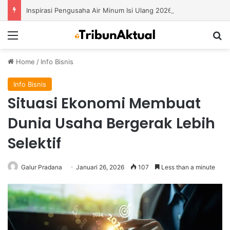
Inspirasi Pengusaha Air Minum Isi Ulang 2026: Cara Menciptakan Bisnis yang Terus Berkembang
Menu
S
Home
/
Info Bisnis
Info Bisnis
Situasi Ekonomi Membuat
Dunia Usaha Bergerak Lebih
Selektif
Galur Pradana
Januari 26, 2026
107
Less than a minute