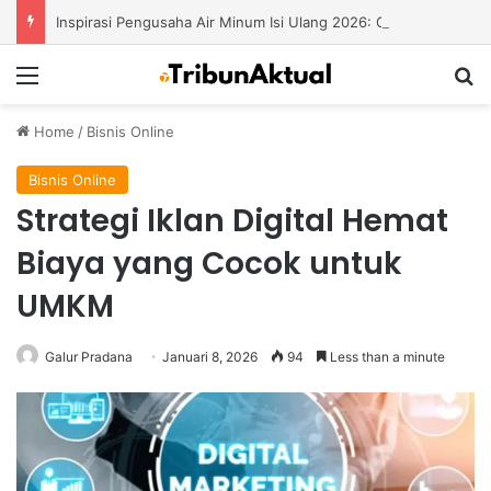
Inspirasi Pengusaha Air Minum Isi Ulang 2026: Cara Menciptakan Bisnis yang Terus Berkembang
Menu
S
Home
/
Bisnis Online
Bisnis Online
Strategi Iklan Digital Hemat
Biaya yang Cocok untuk
UMKM
Galur Pradana
Januari 8, 2026
94
Less than a minute