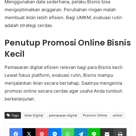
Menggunakan data sederhana, pelaku Bisnis bisa
mengoptimalkan anggaran. Perubahan ringan malah
membuat iklan lebih efisien. Bagi UMKM, evaluasi rutin
adalah strategi cerdas.
Penutup Promosi Online Bisnis
Kecil
Pemasaran digital efisien relevan bagi para Bisnis kecil.
Lewat fokus platform, evaluasi rutin, Bisnis mampu
menjalankan iklan secara bertahap. Saatnya mengelola
promosi online secara cerdas agar usaha Anda tumbuh
berkelanjutan.
Tags
Iklan Digital
pemasaran digital
Promosi Online
umkm
Facebook
X
Pinterest
Messenger
WhatsApp
Telegram
Line
Share via Email
Print