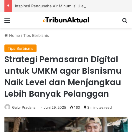
Inspirasi Pengusaha Air Minum Isi Ulang 2026: Cara Menciptakan Bisnis yang Terus Berkembang
Menu
S
Home
/
Tips Berbisnis
Tips Berbisnis
Strategi Pemasaran Digital
untuk UMKM agar Bisnismu
Naik Level dan Menjangkau
Lebih Banyak Pelanggan
Galur Pradana
Juni 29, 2025
160
3 minutes read