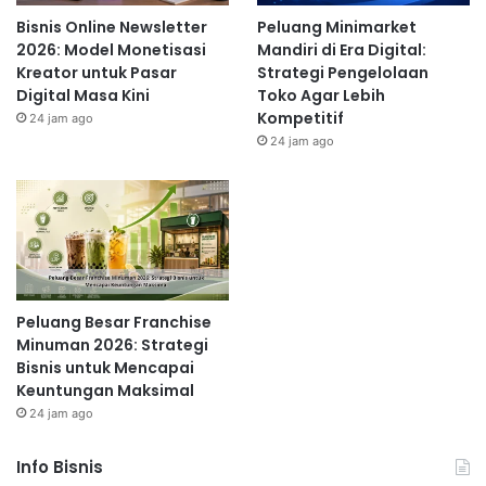
adalah platform yang efektif untuk menjangkau target pasar
Bisnis Online Newsletter
Peluang Minimarket
Anda. Buat konten yang menarik dan relevan, berinteraksi
2026: Model Monetisasi
Mandiri di Era Digital:
dengan followers Anda, dan gunakan iklan berbayar (
paid
Kreator untuk Pasar
Strategi Pengelolaan
Digital Masa Kini
Toko Agar Lebih
advertising
) untuk memperluas jangkauan Anda.
Kompetitif
24 jam ago
Analisis
engagement
dan
reach
untuk mengoptimalkan
24 jam ago
strategi Anda. Jangan lupa untuk memahami karakteristik
masing-masing platform dan menyesuaikan konten Anda.
Read Also:
Cara Cerdas Bangun Usaha dengan Modal
Peluang Besar Franchise
Terbatas tapi Untung Maksimal — Panduan
Minuman 2026: Strategi
Bisnis untuk Mencapai
Lengkap!
Keuntungan Maksimal
24 jam ago
3. Email Marketing
Info Bisnis