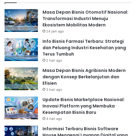
Email marketing tetap menjadi salah satu strategi
pemasaran digital yang efektif. Kumpulkan alamat email
Masa Depan Bisnis Otomotif Nasional:
Transformasi Industri Menuju
pelanggan Anda dan kirimkan newsletter, promosi, dan
Ekosistem Mobilitas Modern
informasi penting lainnya secara berkala. Pastikan email
24 jam ago
Anda menarik, informatif, dan mudah dibaca. Segmentasi
Info Bisnis Farmasi Terbaru: Strategi
audiens Anda untuk pengiriman email yang lebih tertarget.
dan Peluang Industri Kesehatan yang
4. Konten Marketing
Terus Tumbuh
Buat konten berkualitas tinggi yang bermanfaat bagi target
2 hari ago
pasar Anda. Konten ini bisa berupa artikel blog, video,
Masa Depan Bisnis Agribisnis Modern
infografis, atau ebook. Konten yang baik akan menarik
dengan Konsep Berkelanjutan dan
Efisien
perhatian calon pelanggan dan membangun kepercayaan
3 hari ago
terhadap bisnis Anda. Strategi konten marketing yang efektif
Update Bisnis Marketplace Nasional:
berfokus pada nilai yang diberikan kepada audiens.
Inovasi Platform yang Membuka
5. Iklan Berbayar (Paid
Kesempatan Bisnis Baru
Advertising)
4 hari ago
Iklan berbayar di Google Ads dan media sosial dapat
Informasi Terbaru Bisnis Software
House Mengenai Layanan Digital yang
membantu Anda menjangkau lebih banyak pelanggan