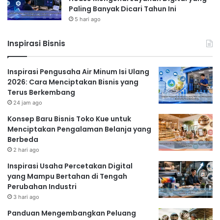
Paling Banyak Dicari Tahun Ini
dengan cepat. Tentukan target pasar Anda dengan tepat dan
5 hari ago
buat iklan yang menarik dan relevan. Pantau performa iklan
Anda dan lakukan optimasi secara berkala.
Return on
Inspirasi Bisnis
Investment
(ROI) harus selalu dipertimbangkan.
6. Pemasaran Afiliasi
Inspirasi Pengusaha Air Minum Isi Ulang
Kerjasama dengan influencer atau blogger untuk
2026: Cara Menciptakan Bisnis yang
mempromosikan produk atau jasa Anda. Pemasaran afiliasi
Terus Berkembang
dapat membantu meningkatkan visibilitas dan kepercayaan
24 jam ago
terhadap bisnis Anda. Pilih afiliasi yang relevan dengan target
Konsep Baru Bisnis Toko Kue untuk
Menciptakan Pengalaman Belanja yang
pasar Anda dan tentukan komisi yang sesuai.
Berbeda
7. Manajemen Reputasi Online
2 hari ago
Pantau dan tanggapi ulasan pelanggan di berbagai platform
Inspirasi Usaha Percetakan Digital
online. Respon yang cepat dan profesional akan membantu
yang Mampu Bertahan di Tengah
membangun kepercayaan dan meningkatkan reputasi bisnis
Perubahan Industri
Anda. Ulasan positif sangat berharga, dan tanggapi ulasan
3 hari ago
negatif dengan bijak.
Panduan Mengembangkan Peluang