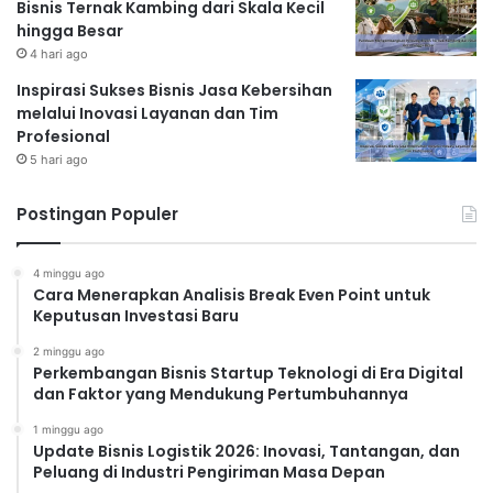
Mengukur Keberhasilan
Bisnis Ternak Kambing dari Skala Kecil
hingga Besar
Strategi Pemasaran Digital
4 hari ago
Penting untuk mengukur keberhasilan strategi pemasaran
Inspirasi Sukses Bisnis Jasa Kebersihan
melalui Inovasi Layanan dan Tim
digital Anda. Gunakan analitik website dan media sosial
Profesional
untuk melacak metrik penting seperti jumlah pengunjung
5 hari ago
website, tingkat konversi, dan ROI iklan berbayar. Analisis
data secara berkala dan sesuaikan strategi Anda
Postingan Populer
berdasarkan hasilnya.
Google Analytics
dan
Facebook
Insights
merupakan alat yang sangat berguna untuk hal ini.
4 minggu ago
Tips Tambahan untuk
Cara Menerapkan Analisis Break Even Point untuk
Keputusan Investasi Baru
UMKM
2 minggu ago
Tetapkan target yang jelas dan terukur.
Tentukan apa
Perkembangan Bisnis Startup Teknologi di Era Digital
dan Faktor yang Mendukung Pertumbuhannya
yang ingin Anda capai dengan strategi pemasaran digital
Anda.
1 minggu ago
Update Bisnis Logistik 2026: Inovasi, Tantangan, dan
Alokasikan anggaran yang cukup.
Pemasaran digital
Peluang di Industri Pengiriman Masa Depan
membutuhkan investasi, baik berupa waktu maupun uang.