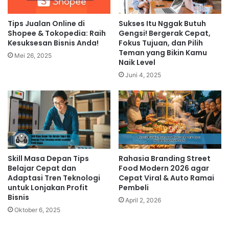
Peluang Besar Franchise Minuman
2026: Strategi Bisnis untuk
Tips Jualan Online di
Sukses Itu Nggak Butuh
Shopee & Tokopedia: Raih
Gengsi! Bergerak Cepat,
Mencapai Keuntungan Maksimal
Kesuksesan Bisnis Anda!
Fokus Tujuan, dan Pilih
24 jam ago
Teman yang Bikin Kamu
Mei 26, 2025
Naik Level
Strategi Franchise Minuman 2026:
Juni 4, 2025
Cara Meningkatkan Profit dengan
Konsep Bisnis yang Lebih Efisien
1 hari ago
Membangun Branding yang
Skill Masa Depan Tips
Rahasia Branding Street
Kuat
Belajar Cepat dan
Food Modern 2026 agar
Adaptasi Tren Teknologi
Cepat Viral & Auto Ramai
Branding yang kuat mencakup logo, warna, font, dan tone of
untuk Lonjakan Profit
Pembeli
voice yang konsisten di seluruh platform online Anda.
Bisnis
April 2, 2026
Branding yang unik dan mudah diingat akan membantu
Oktober 6, 2025
pelanggan mengenali bisnis Anda dengan mudah.