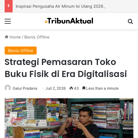
Inspirasi Pengusaha Air Minum Isi Ulang 2026: Cara Menciptakan Bisnis yang Terus Berkembang
Menu
S
Home
/
Bisnis Offline
Bisnis Offline
Strategi Pemasaran Toko
Buku Fisik di Era Digitalisasi
Galur Pradana
Juli 2, 2026
43
Less than a minute