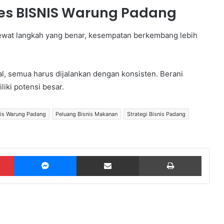
ses BISNIS Warung Padang
Lewat langkah yang benar, kesempatan berkembang lebih
l, semua harus dijalankan dengan konsisten. Berani
iki potensi besar.
nis Warung Padang
Peluang Bisnis Makanan
Strategi Bisnis Padang
Pinterest
Messenger
Share via Email
Print