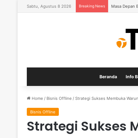
Sabtu, Agustus 8 2026
Breaking News
Inspirasi Pen
Beranda
Info B
Home
/
Bisnis Offline
/
Strategi Sukses Membuka Warun
Bisnis Offline
Strategi Sukse