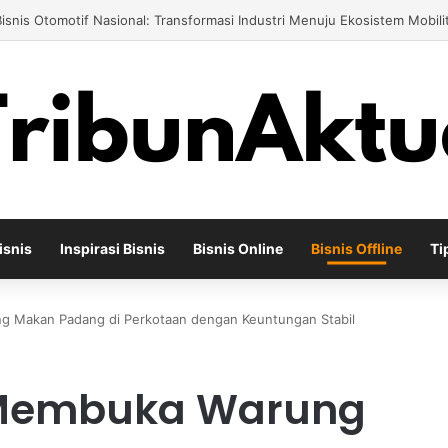
gusaha Air Minum Isi Ulang 2026: Cara Menciptakan Bisnis yang Terus 
isnis
Inspirasi Bisnis
Bisnis Online
Bisnis Offline
Ti
g Makan Padang di Perkotaan dengan Keuntungan Stabil
s Membuka Warung