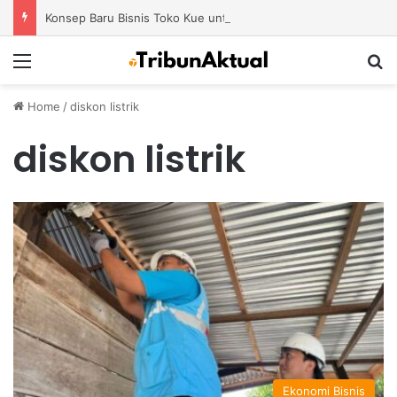
Konsep Baru Bisnis Toko Kue untuk Menciptakan Pengalaman Belanja yang Berbeda
Menu
S
Home
/
diskon listrik
diskon listrik
Ekonomi Bisnis